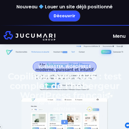
Nouveau
Louer un site déjà positionné
Découvrir
Menu
WEBMASTER
,
WORDPRESS
Copilhost avis 2026 : test
complet de l’hébergeur
WordPress français
Par :
Morgan @Jucumari
06/11/2025