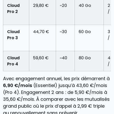
Cloud
29,80 €
~20
40 Go
2 
Pro 2
/ 2
Cloud
44,70 €
~30
60 Go
3 
Pro 3
/ 3
Cloud
59,60 €
~40
80 Go
4 
Pro 4
/ 4
Avec engagement annuel, les prix démarrent à
6,90 €/mois
(Essentiel) jusqu’à 43,60 €/mois
(Pro 4). Engagement 2 ans : de 5,90 €/mois à
35,60 €/mois. À comparer avec les mutualisés
grand public où le prix d’appel à 2,99 € triple
au renouvellement sans prévenir.