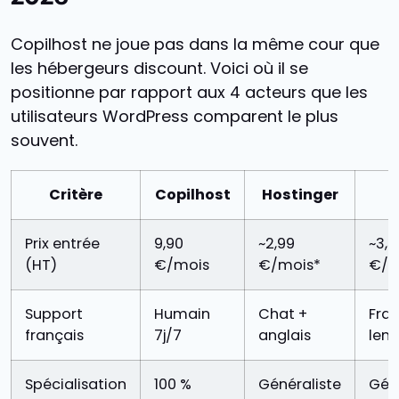
Copilhost ne joue pas dans la même cour que
les hébergeurs discount. Voici où il se
positionne par rapport aux 4 acteurs que les
utilisateurs WordPress comparent le plus
souvent.
Critère
Copilhost
Hostinger
Prix entrée
9,90
~2,99
~3,5
(HT)
€/mois
€/mois*
€/m
Support
Humain
Chat +
Fran
français
7j/7
anglais
lent
Spécialisation
100 %
Généraliste
Géné