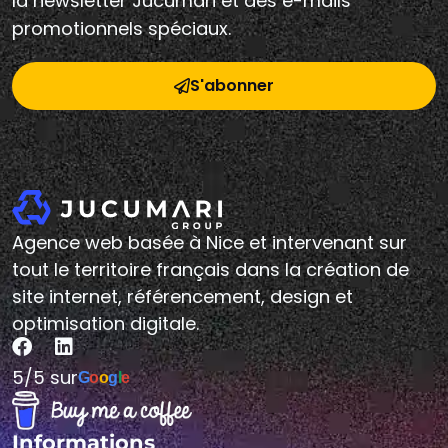
promotionnels spéciaux.
S'abonner
Agence web basée à Nice et intervenant sur
tout le territoire français dans la création de
site internet, référencement, design et
optimisation digitale.
5/5 sur
G
o
o
g
l
e
Informations