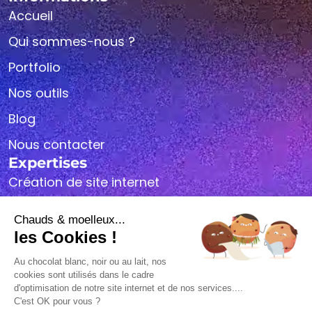
Accueil
Qui sommes-nous ?
Portfolio
Nos outils
Blog
Nous contacter
Expertises
Création de site internet
Référencement SEO
Webdesign
Maintenance