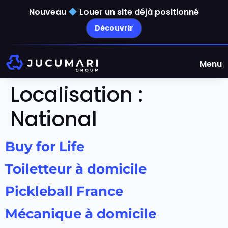
Nouveau
Louer un site déjà positionné
Découvrir
Menu
Localisation :
National
Buy for Life
Toiletteur à domicile
Pickleball France
Mécanique à domicile