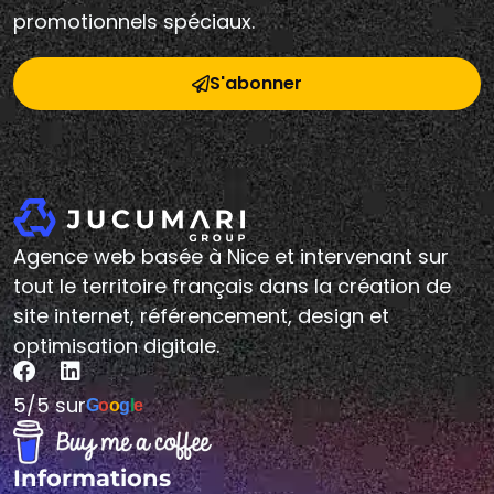
promotionnels spéciaux.
S'abonner
Agence web basée à Nice et intervenant sur
tout le territoire français dans la création de
site internet, référencement, design et
optimisation digitale.
5/5 sur
G
o
o
g
l
e
Informations