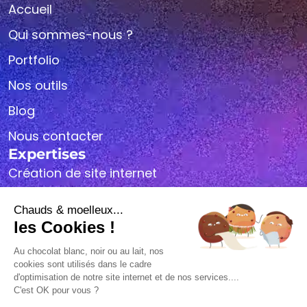
Accueil
Qui sommes-nous ?
Portfolio
Nos outils
Blog
Nous contacter
Expertises
Création de site internet
Référencement SEO
Webdesign
Maintenance
© 2026 Jucumari Group. Tous droits réservés.